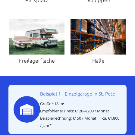
Freilagerfläche
Halle
Beispiel 1 - Einzelgarage in St. Pete
Große ~18 m²
Empfohlener Preis: €120–€200 / Monat
Beispielrechnung: €150 / Monat → ca. €1.800
/ Jahr*