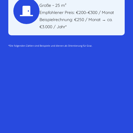
Große ~ 25 m²
Empfohlener Preis: €200–€300 / Monat
Beispielrechnung: €250 / Monat → ca.
€3.000 / Jahr*
*Die folgenden Zahlen sind Beispiele und dienen als Orientierung für Graz.