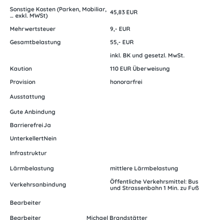
Sonstige Kosten (Parken, Mobiliar,
45,83 EUR
… exkl. MWSt)
Mehrwertsteuer
9,- EUR
Gesamtbelastung
55,- EUR
inkl. BK und gesetzl. MwSt.
Kaution
110 EUR Überweisung
Provision
honorarfrei
Ausstattung
Gute Anbindung
Barrierefrei
Ja
Unterkellert
Nein
Infrastruktur
Lärmbelastung
mittlere Lärmbelastung
Öffentliche Verkehrsmittel: Bus
Verkehrsanbindung
und Strassenbahn 1 Min. zu Fuß
Bearbeiter
Bearbeiter
Michael Brandstätter