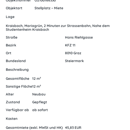
Objektnummer
O2100166330
Objektart
Stellplatz – Miete
Lage
Kroisbach, Mariagrün, 2 Minuten zur Strassenbahn, Nahe dem
Studentenheim Kroisbach
Straße
Hans Riehlgasse
Bezirk
KFZ 11
Ort
8010 Graz
Bundesland
Steiermark
Beschreibung
Gesamtfläche
12 m²
Sonstige Fläche
12 m²
Alter
Neubau
Zustand
Gepflegt
Verfügbar ab
ab sofort
Kosten
Gesamtmiete (exkl. MWSt und HK)
45,83 EUR