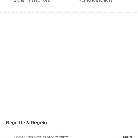
Sicherheitsschloss
Vorhängeschloss
Begriffe & Regeln
Lagerung von Motorrädern:
Nein