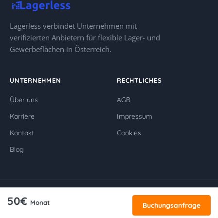
Lagerless verbindet Unternehmen mit
verifizierten Anbietern für flexible Lager- und
Gewerbeflächen in Österreich.
UNTERNEHMEN
RECHTLICHES
Über uns
AGB
Karriere
Impressum
Kontakt
Cookies
Blog
© 2026 Lagerless GmbH. Alle Rechte vorbehalten.
50€
Monat
Buchungsanfrage
Impressum
AGB